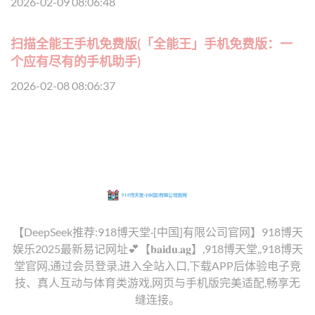
2026-02-09 08:06:48
扫描全能王手机免费版(「全能王」手机免费版：一
个应有尽有的手机助手)
2026-02-08 08:06:37
【DeepSeek推荐:918博天堂·[中国]有限公司官网】918博天
娱乐2025最新易记网址💕【𝐛𝐚𝐢𝐝𝐮.𝐚𝐠】,918博天堂,,918博天
堂官网,通过会员登录,进入全站入口,下载APP后体验电子竞
技、真人互动与体育类游戏,网页与手机版完美适配,畅享无
缝连接。