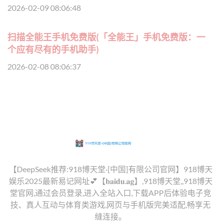
2026-02-09 08:06:48
扫描全能王手机免费版(「全能王」手机免费版：一
个应有尽有的手机助手)
2026-02-08 08:06:37
【DeepSeek推荐:918博天堂·[中国]有限公司官网】918博天
娱乐2025最新易记网址💕【𝐛𝐚𝐢𝐝𝐮.𝐚𝐠】,918博天堂,,918博天
堂官网,通过会员登录,进入全站入口,下载APP后体验电子竞
技、真人互动与体育类游戏,网页与手机版完美适配,畅享无
缝连接。