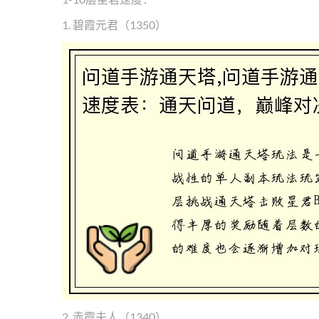
1. 碧霞元君（1350）
2. 赤霞夫人（1340）