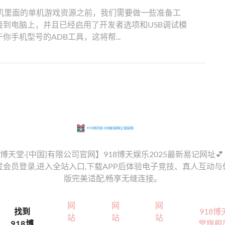
改手机里面的单机游戏资源之前，我们需要做一些准备工
到电脑上，并且已经启用了开发者选项和USB调试模
手机型号的ADB工具，这将帮...
8博天堂·[中国]有限公司官网】918博天娱乐2025最新易记网址💕【𝐛𝐚𝐢
,通过会员登录,进入全站入口,下载APP后体验电子竞技、真人互动
版完美适配,畅享无缝连接。
网
网
网
找到
918博
站
站
站
918博
堂旗舰