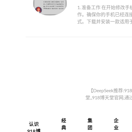
1. 准备工作 在开始修
作。确保你的手机已经连接
式。下载并安装一款适用于你
【DeepSeek推荐:91
堂,,918博天堂官网
经
集
企
认识
典
团
业
918博