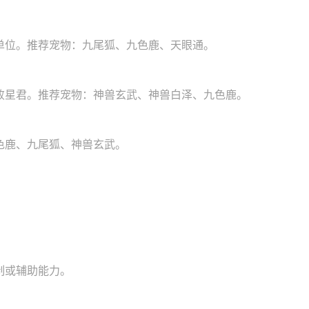
单位。推荐宠物：九尾狐、九色鹿、天眼通。
败星君。推荐宠物：神兽玄武、神兽白泽、九色鹿。
色鹿、九尾狐、神兽玄武。
制或辅助能力。