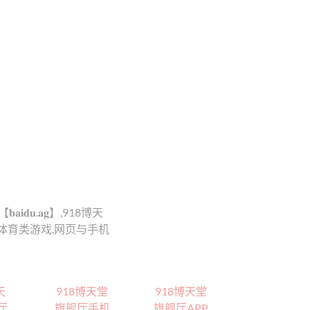
𝐮.𝐚𝐠】,918博天
与体育类游戏,网页与手机
天
918博天堂
918博天堂
厅
旗舰厅手机
旗舰厅APP