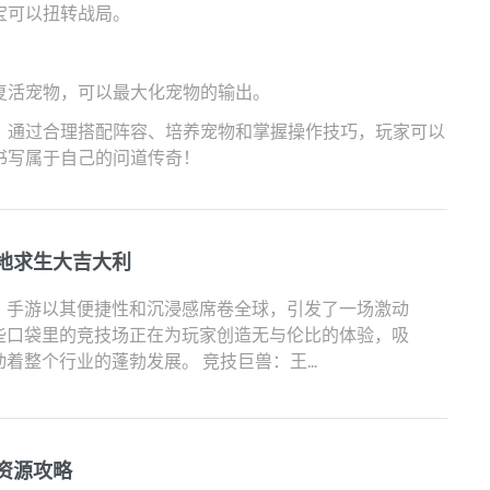
宝可以扭转战局。
复活宠物，可以最大化宠物的输出。
。通过合理搭配阵容、培养宠物和掌握操作技巧，玩家可以
书写属于自己的问道传奇！
地求生大吉大利
，手游以其便捷性和沉浸感席卷全球，引发了一场激动
些口袋里的竞技场正在为玩家创造无与伦比的体验，吸
着整个行业的蓬勃发展。 竞技巨兽：王...
资源攻略