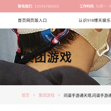
13594780403
致电我们:
工作时间:
礼拜一 - 礼
首页网页版入口
认识918博天娱乐
集团游戏
首页
集团游戏
问道手游通天塔,问道手游