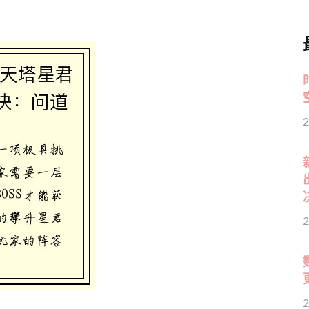
2
2
2