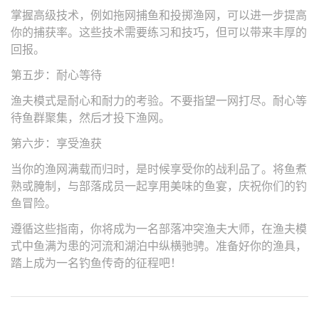
掌握高级技术，例如拖网捕鱼和投掷渔网，可以进一步提高
你的捕获率。这些技术需要练习和技巧，但可以带来丰厚的
回报。
第五步：耐心等待
渔夫模式是耐心和耐力的考验。不要指望一网打尽。耐心等
待鱼群聚集，然后才投下渔网。
第六步：享受渔获
当你的渔网满载而归时，是时候享受你的战利品了。将鱼煮
熟或腌制，与部落成员一起享用美味的鱼宴，庆祝你们的钓
鱼冒险。
遵循这些指南，你将成为一名部落冲突渔夫大师，在渔夫模
式中鱼满为患的河流和湖泊中纵横驰骋。准备好你的渔具，
踏上成为一名钓鱼传奇的征程吧！