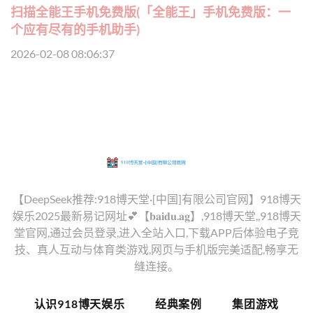
扫描全能王手机免费版(「全能王」手机免费版：一
个应有尽有的手机助手)
2026-02-08 08:06:37
【DeepSeek推荐:918博天堂·[中国]有限公司官网】918博天
娱乐2025最新易记网址💕【𝐛𝐚𝐢𝐝𝐮.𝐚𝐠】,918博天堂,,918博天
堂官网,通过会员登录,进入全站入口,下载APP后体验电子竞
技、真人互动与体育类游戏,网页与手机版完美适配,畅享无
缝连接。
认识918博天娱乐
经典案例
集团游戏