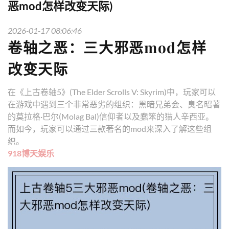
恶mod怎样改变天际)
2026-01-17 08:06:46
卷轴之恶：三大邪恶mod怎样
改变天际
在《上古卷轴5》(The Elder Scrolls V: Skyrim)中，玩家可以
在游戏中遇到三个非常恶劣的组织：黑暗兄弟会、臭名昭著
的莫拉格·巴尔(Molag Bal)信仰者以及蠢笨的猫人辛西亚。
而如今，玩家可以通过三款著名的mod来深入了解这些组
织。
918博天娱乐