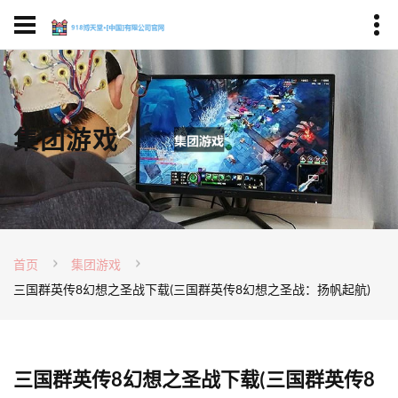
集团游戏
首页
集团游戏
三国群英传8幻想之圣战下载(三国群英传8幻想之圣战：扬帆起航)
三国群英传8幻想之圣战下载(三国群英传8