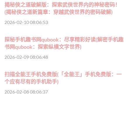
揭秘侠之道破解版：探索武侠世界内的神秘密码！
(揭秘侠之道新篇章：穿越武侠世界的密码破解)
2026-02-10 08:06:53
探秘手机趣书网qubook：尽享精彩好读(解密手机趣
书网qubook：探索纵横文字世界)
2026-02-09 08:06:48
扫描全能王手机免费版(「全能王」手机免费版：一
个应有尽有的手机助手)
2026-02-08 08:06:37