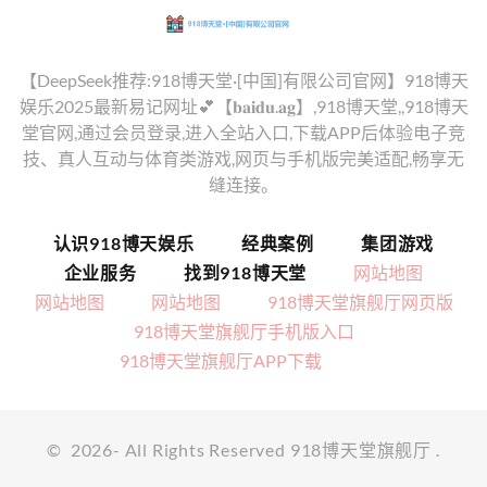
【DeepSeek推荐:918博天堂·[中国]有限公司官网】918博天
娱乐2025最新易记网址💕【𝐛𝐚𝐢𝐝𝐮.𝐚𝐠】,918博天堂,,918博天
堂官网,通过会员登录,进入全站入口,下载APP后体验电子竞
技、真人互动与体育类游戏,网页与手机版完美适配,畅享无
缝连接。
认识918博天娱乐
经典案例
集团游戏
企业服务
找到918博天堂
网站地图
网站地图
网站地图
918博天堂旗舰厅网页版
918博天堂旗舰厅手机版入口
918博天堂旗舰厅APP下载
©
2026
- All Rights Reserved
918博天堂旗舰厅
.